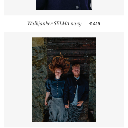
NORMALER PRE
Walkjanker SELMA navy
—
€419