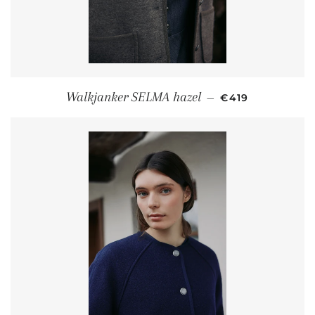
NORMALER PRE
Walkjanker SELMA hazel
—
€419