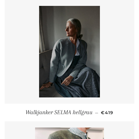
NORMALER PR
Walkjanker SELMA hellgrau
—
€419