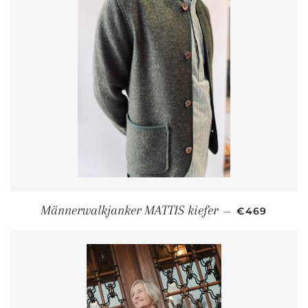
NORMALER 
Männerwalkjanker MATTIS kiefer
—
€469