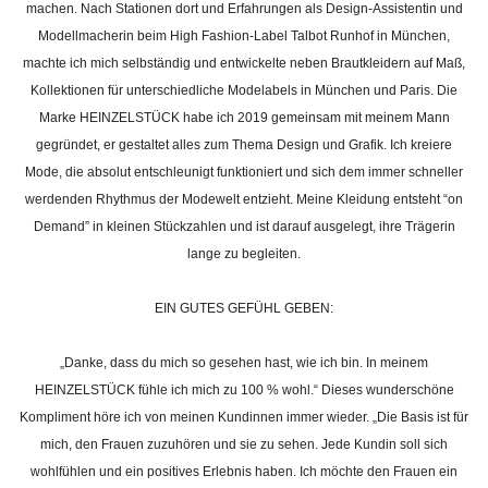
machen. Nach Stationen dort und Erfahrungen als Design-Assistentin und
Modellmacherin beim High Fashion-Label Talbot Runhof in München,
machte ich mich selbständig und entwickelte neben
Brautkleidern auf Maß,
Kollektionen für unterschiedliche Modelabels in München und Paris. Die
Marke HEINZELSTÜCK habe ich 2019 gemeinsam mit meinem Mann
gegründet, er gestaltet alles zum Thema Design und Grafik. Ich kreiere
Mode, die absolut entschleunigt funktioniert und sich dem immer schneller
werdenden Rhythmus der Modewelt entzieht. Meine Kleidung entsteht “on
Demand” in kleinen Stückzahlen und ist darauf ausgelegt, ihre Trägerin
lange zu begleiten.
EIN GUTES GEFÜHL GEBEN:
„Danke, dass du mich so gesehen hast, wie ich bin. In mein
em
HEINZELSTÜCK fühle ich mich zu 100 % wohl.“ Dieses wunderschöne
Kompliment höre ich von meinen Kundinnen immer wieder. „Die Basis ist für
mich, den Frauen zuzuhören und sie zu sehen. Jede Kundin soll sich
wohlfühlen und ein positives Erlebnis hab
en. Ich möchte den Frauen ein