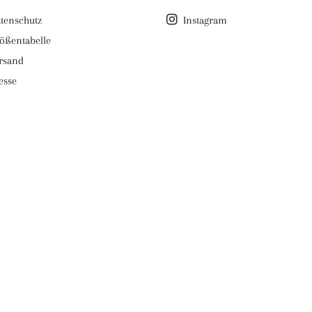
tenschutz
Instagram
ößentabelle
rsand
esse